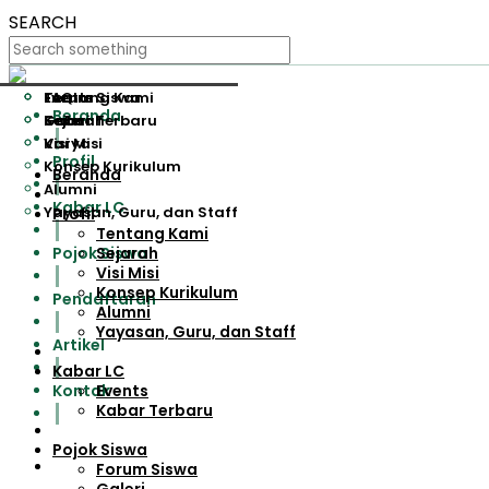
SEARCH
Tentang Kami
Events
Forum Siswa
FAQ
Beranda
Sejarah
Kabar Terbaru
Galeri
Visi Misi
Karya
Profil
Konsep Kurikulum
Beranda
Alumni
Kabar LC
Yayasan, Guru, dan Staff
Profil
Tentang Kami
Pojok Siswa
Sejarah
Visi Misi
Konsep Kurikulum
Pendaftaran
Alumni
Yayasan, Guru, dan Staff
Artikel
Kabar LC
Kontak
Events
Kabar Terbaru
Pojok Siswa
Forum Siswa