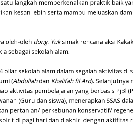
satu langkah memperkenalkan praktik baik ya
rikan kesan lebih serta mampu meluaskan da
wa oleh-oleh
dong
.
Yuk
simak rencana aksi Kaka
a sebagai sekolah alam.
ilar sekolah alam dalam segalah aktivitas di s
umi (
Abdullah
dan
Khalifah fil Ard
). Selanjutny
p aktivitas pembelajaran yang berbasis PjBl (Pr
anan (Guru dan siswa), menerapkan SSAS dalam
n pertanian/ perkebunan konservatif/ regene
pirit di pagi hari dan diakhiri dengan aktifitas r