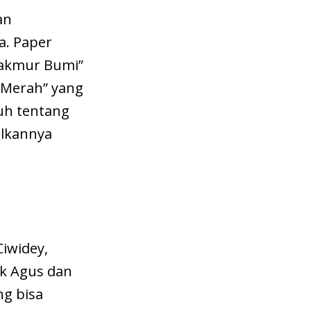
an
a. Paper
makmur Bumi”
g Merah” yang
uh tentang
ilkannya
 Ciwidey,
ak Agus dan
ng bisa