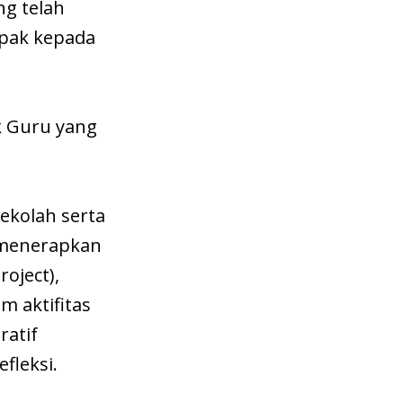
ng telah
mpak kepada
k Guru yang
ekolah serta
a menerapkan
oject),
 aktifitas
ratif
efleksi.