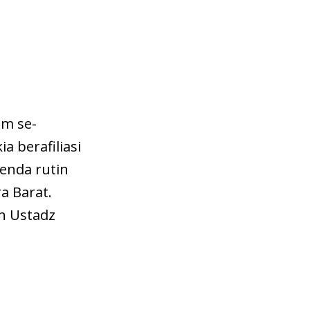
am se-
 berafiliasi
enda rutin
a Barat.
n Ustadz