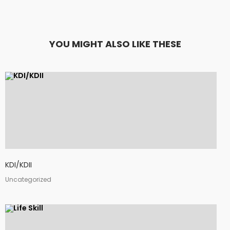
YOU MIGHT ALSO LIKE THESE
KDI/KDII
Uncategorized