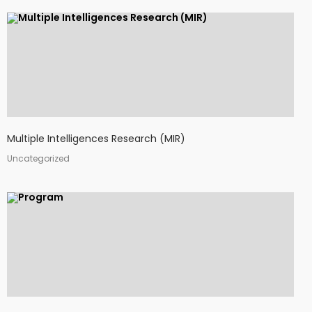
Multiple Intelligences Research (MIR)
Uncategorized