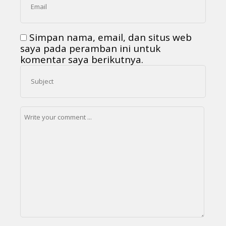
Simpan nama, email, dan situs web
saya pada peramban ini untuk
komentar saya berikutnya.