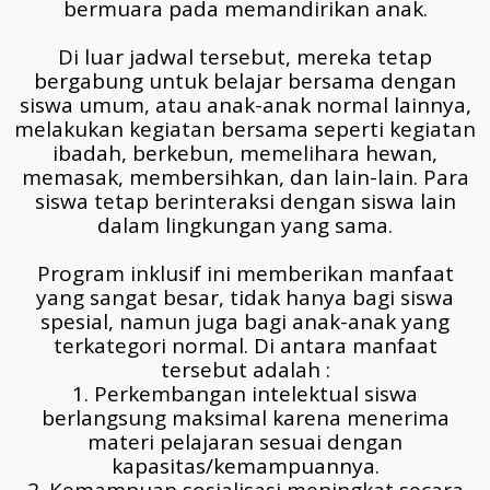
bermuara pada memandirikan anak.
Di luar jadwal tersebut, mereka tetap
bergabung untuk belajar bersama dengan
siswa umum, atau anak-anak normal lainnya,
melakukan kegiatan bersama seperti kegiatan
ibadah, berkebun, memelihara hewan,
memasak, membersihkan, dan lain-lain. Para
siswa tetap berinteraksi dengan siswa lain
dalam lingkungan yang sama.
Program inklusif ini memberikan manfaat
yang sangat besar, tidak hanya bagi siswa
spesial, namun juga bagi anak-anak yang
terkategori normal. Di antara manfaat
tersebut adalah :
1. Perkembangan intelektual siswa
berlangsung maksimal karena menerima
materi pelajaran sesuai dengan
kapasitas/kemampuannya.