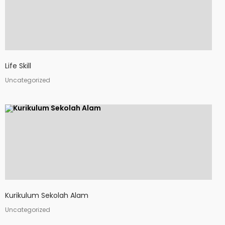
Life Skill
Uncategorized
Kurikulum Sekolah Alam
Uncategorized