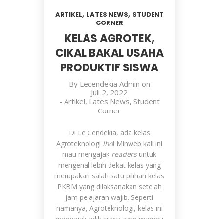
,
,
ARTIKEL
LATES NEWS
STUDENT
CORNER
KELAS AGROTEK,
CIKAL BAKAL USAHA
PRODUKTIF SISWA
By
Lecendekia Admin
on
Juli 2, 2022
-
Artikel
,
Lates News
,
Student
Corner
Di Le Cendekia, ada kelas
Agroteknologi
lho
! Minweb kali ini
mau mengajak
readers
untuk
mengenal lebih dekat kelas yang
merupakan salah satu pilihan kelas
PKBM yang dilaksanakan setelah
jam pelajaran wajib. Seperti
namanya, Agroteknologi, kelas ini
mengajak adik siswa agar mampu