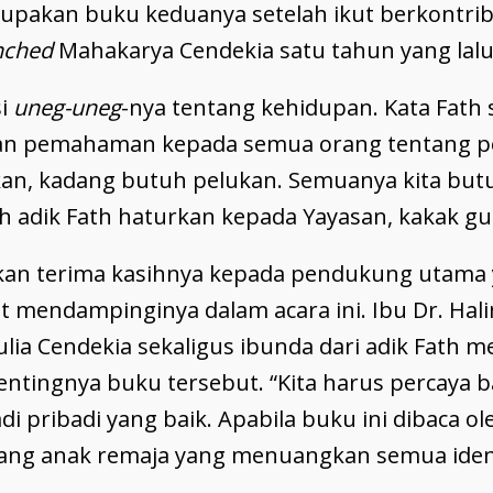
rupakan buku keduanya setelah ikut berkontrib
nched
Mahakarya Cendekia satu tahun yang lalu
si
uneg-uneg
-nya tentang kehidupan. Kata Fath
kan pemahaman kepada semua orang tentang p
kan, kadang butuh pelukan. Semuanya kita but
ih adik Fath haturkan kepada Yayasan, kakak 
kan terima kasihnya kepada pendukung utama 
rut mendampinginya dalam acara ini. Ibu Dr. Hal
ia Cendekia sekaligus ibunda dari adik Fath 
ntingnya buku tersebut. “Kita harus percaya 
 pribadi yang baik. Apabila buku ini dibaca ole
ang anak remaja yang menuangkan semua ideny