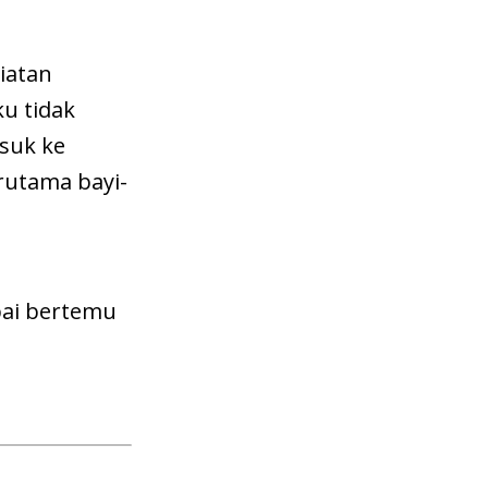
iatan
u tidak
suk ke
rutama bayi-
mpai bertemu