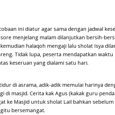
cobaan ini diatur agar sama dengan jadwal kes
sore menjelang malam dilanjutkan bersih-bersih
 kemudian halaqoh mengaji lalu sholat Isya dil
bareng. Tidak lupa, peserta mendapatkan waktu
as keseruan yang dialami satu hari.
idur di asrama, adik-adik memulai harinya den
gi di masjid. Cerita kak Agus (kakak guru pend
at ke Masjid untuk sholat Lail bahkan sebelum
begitu bersemangat.