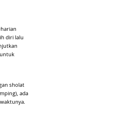
eharian
 diri lalu
anjutkan
 untuk
gan sholat
amping), ada
 waktunya.