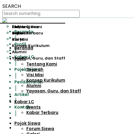
SEARCH
Tentang Kami
Events
Forum Siswa
FAQ
Beranda
Sejarah
Kabar Terbaru
Galeri
Visi Misi
Karya
Profil
Konsep Kurikulum
Beranda
Alumni
Kabar LC
Yayasan, Guru, dan Staff
Profil
Tentang Kami
Pojok Siswa
Sejarah
Visi Misi
Konsep Kurikulum
Pendaftaran
Alumni
Yayasan, Guru, dan Staff
Artikel
Kabar LC
Kontak
Events
Kabar Terbaru
Pojok Siswa
Forum Siswa